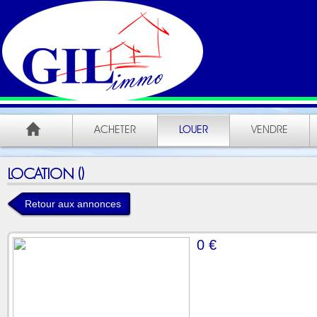
ACHETER
LOUER
VENDRE
LOCATION ()
Retour aux annonces
0 €