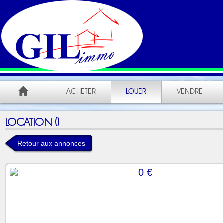
ACHETER
LOUER
VENDRE
LOCATION ()
Retour aux annonces
0 €