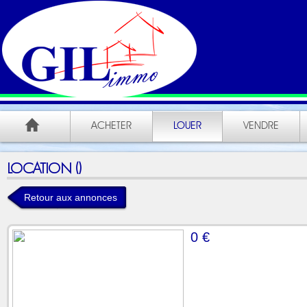
ACHETER
LOUER
VENDRE
LOCATION ()
Retour aux annonces
0 €