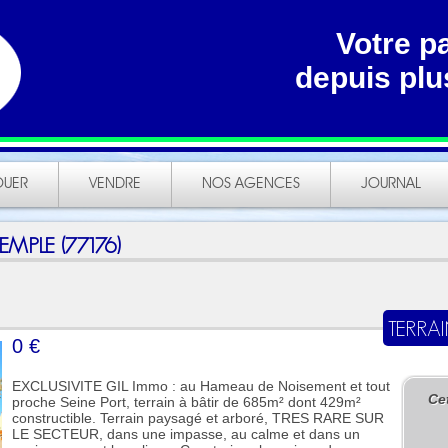
Votre p
depuis plu
OUER
VENDRE
NOS AGENCES
JOURNAL
EMPLE (77176)
TERRAI
0 €
EXCLUSIVITE GIL Immo : au Hameau de Noisement et tout
Ce
proche Seine Port, terrain à bâtir de 685m² dont 429m²
constructible. Terrain paysagé et arboré, TRES RARE SUR
LE SECTEUR, dans une impasse, au calme et dans un