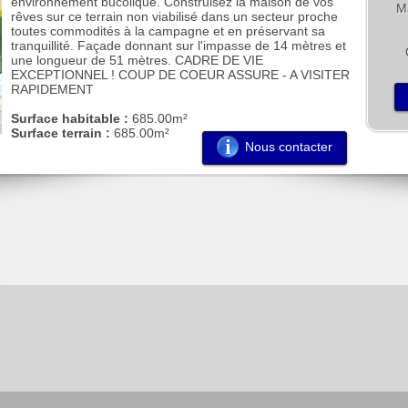
environnement bucolique. Construisez la maison de vos
Ma
rêves sur ce terrain non viabilisé dans un secteur proche
toutes commodités à la campagne et en préservant sa
tranquillité. Façade donnant sur l'impasse de 14 mètres et
une longueur de 51 mètres. CADRE DE VIE
EXCEPTIONNEL ! COUP DE COEUR ASSURE - A VISITER
RAPIDEMENT
Surface habitable :
685.00m²
Surface terrain :
685.00m²
Nous contacter