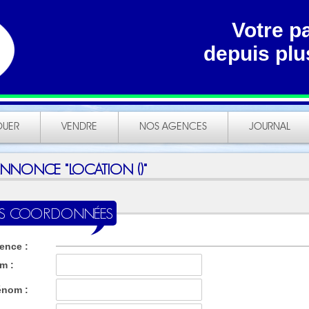
Votre p
depuis plu
OUER
VENDRE
NOS AGENCES
JOURNAL
'ANNONCE "LOCATION ()"
S COORDONNÉES
ence :
m :
énom :