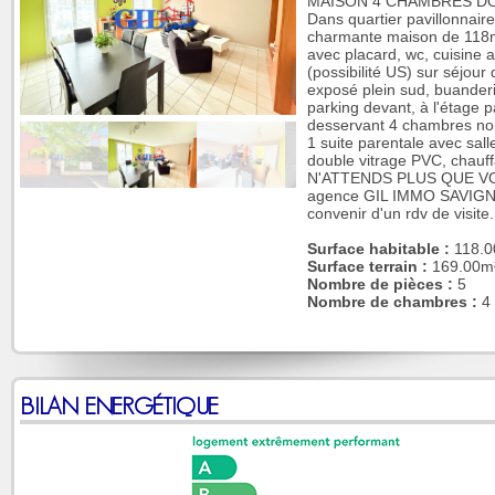
MAISON 4 CHAMBRES DON
Dans quartier pavillonnair
charmante maison de 118m²
avec placard, wc, cuisin
(possibilité US) sur séjour
exposé plein sud, buanderi
parking devant, à l'étage p
desservant 4 chambres no
1 suite parentale avec sall
double vitrage PVC, chau
N'ATTENDS PLUS QUE VOS
agence GIL IMMO SAVIGNY
convenir d'un rdv de visite.
Surface habitable :
118.0
Surface terrain :
169.00m
Nombre de pièces :
5
Nombre de chambres :
4
BILAN ENERGÉTIQUE